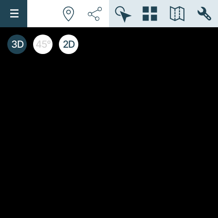
3D
45°
2D